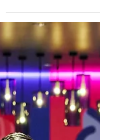
だきます。 ＜TISTOU TOKYO＞ ▼夏季休業 2026年8
月9日（日）～2026年8月16日（日） 8月8日（土）
は営業しております。（ご予約不要） 8月17日
（月）より営業を再開いたします。 ▼お取引先さ
ま向け新作受注会による休業 2026年8月21日（金）
～2026年9月4日（金） 9月5日（土）より営業を再
開いたします。 ▽ショールーム営業日 月曜日～金
曜日 12:00～18:00（予約制） 土曜日 12:00～
18:00（ご予約不要） ＜静岡事務所＞ ▼夏季休業
2026年8月8日（土）～2026年8月16日（日） 8月17
日（月）より営業を再開いたします。 最終出荷：8
月7日（金） ※8月6日（木）午前中までのご注文
分が対象です。 ※8月6日（木）午後以降のご注文
は、8月17日（月）以降、順次出荷いたします。 ※
休業期間中に納品した商品の破損につきまして
は、8月17日（月）以降に対応いたします。 ＜オン
ラインストア＞ ▼夏季休業 2026年8月8日（土）～
2026年8月16日（日）..