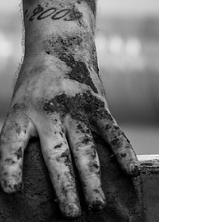
れまで期間限定でご案内してまいりましたが、今
回は期間を設けず、在庫がなくなり次第終了とさ
せていただきます。 DOMANIの代名詞として長く愛
されてきたアイテムたち。このコレクションをき
っかけにDOMANIを好きになってくださった方も多
くいらっしゃるかと思います。ブランドを象徴し
てきた特別なアイテムたちを、この機会に改めて
ご覧いただけますと幸いです。 概要 期間： 2026
年6月12日（金）〜 ※在庫がなくなり次第終了 対
象商品： 廃盤品 掛率： セール価格に掛率が適用と
なります 発注方法： メールまたはFAX（指定の発
注フォーム等はございません） メール：
info@tistou.jp FAX：054-208-2255 価格の見方 在
庫表の「セール単価」欄の価格に、貴社の掛率が
適用されます。