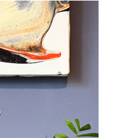
「DOMANI」新作発表会
このたびTISTOUでは、ベルギーのプランターブラ
ンド「DOMANI（ドマーニ）」の新作発表会を、
2026年6月26日（金）〜28日（日）に開催いたしま
す。会場となる東京・外苑前のグリーンショップ
「FUGA」では、「MOYA」「HAMBURG」をはじめ
とする新作コレクションを中心に、話題を集めた
近作の展示を行います。 「DOMANI」は2024年よ
り、大型プランターを中心としたコレクションへ
と刷新。洗練された新たなカラースキームも加わ
りました。それぞれのプランターに合わせて採土
場へ赴くことから始まる、彼らの徹底したものづ
くりを思わせる、静謐で力強いトーンが特徴で
す。住空間のみならず、オフィスや店舗などの商
業空間、建築、ランドスケープとさまざまなスケ
ールの空間に呼応するコレクションへと進化して
います。 近年、植物を空間に取り入れる重要性が
ますます問われています。「DOMANI」は、植物と
建築をつなぐ存在として、世界中の建築家やデザ
イナーから支持を集めています。「FUGA」による