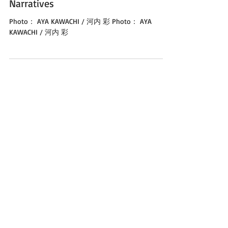
MoN Takanawa The Museum of
Narratives
Photo： AYA KAWACHI / 河内 彩 Photo： AYA
KAWACHI / 河内 彩