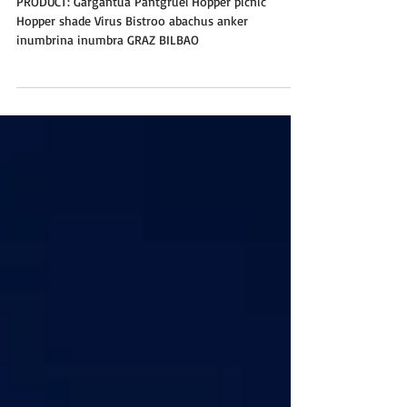
カミハチキテル
PRODUCT: Gargantua Pantgruel Hopper picnic
Hopper shade Virus Bistroo abachus anker
inumbrina inumbra GRAZ BILBAO