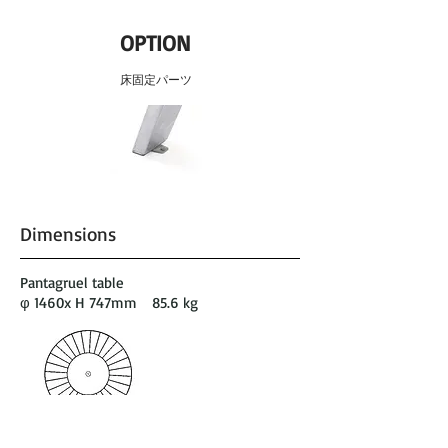
OPTION
床固定パーツ
Dimensions
Pantagruel table
φ 1460
x H 747mm 85.6 kg