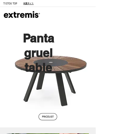
TISTOU TOP
本国サイト
Panta
gruel
table