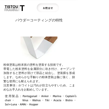
お問合せ
パウダーコーティングの特性
粉体塗装は粉末状の塗料を塗装する技術です。
帯電した粉末塗料を金属部分に吹き付け、オーブンで
加熱すると塗料が溶けて部品と結合し、塗装膜を形成
します。なめらかな手触りの粉体塗装は傷に強く 、頻
繁な使用にも耐えられます。
注意事項：ホワイトは汚れが目立ちやすいため、こま
めなお手入れをお勧めしています。
使用製品：Pantaguruel・Anker・Marina・Captain's
chair・ Virus・Walrus・Tiki・Acacia・Bistro・
Sol+Luna・AMAi・Hopper