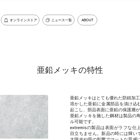
オンラインストア
ニュース一覧
ABOUT
亜鉛メッキの特性
亜鉛メッキはとても優れた防錆加工
溶かした亜鉛に金属部品を漬け込
起こし、部品表面に亜鉛の保護層が
亜鉛メッキを施した鋼材は製品の寿
ル可能です。
extremisの製品は表面がラフ
目立ちません。新品の時には輝い
太陽光や雨の影響でマットな質感