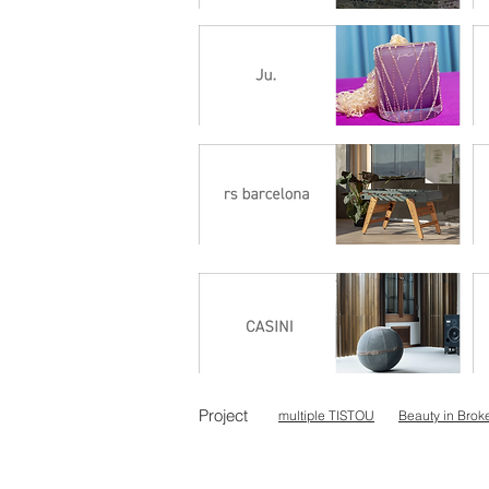
Project
multiple TISTOU
Beauty in Brok