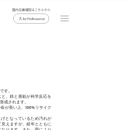
​国内在庫確認はこちらから
for Professional
です。
むと、鉄と亜鉛が科学反応を
形成されます。
命が長い上、100%リサイク
な仕上げとなっているため汚れが
て見えますが、経年とともに
になります。また、雨により