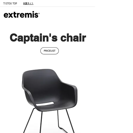
TISTOU TOP
本国サイト
Captain's chair