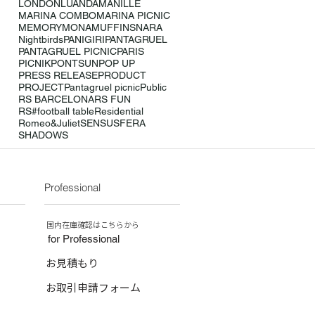
LONDON
LUANDA
MANILLE
MARINA COMBO
MARINA PICNIC
MEMORY
MONA
MUFFINS
NARA
Nightbirds
PANIGIRI
PANTAGRUEL
PANTAGRUEL PICNIC
PARIS
PICNIK
PONTSUN
POP UP
PRESS RELEASE
PRODUCT
PROJECT
Pantagruel picnic
Public
RS BARCELONA
RS FUN
RS#football table
Residential
Romeo&Juliet
SENSU
SFERA
SHADOWS
Professional
​国内在庫確認はこちらから
for Professional
お見積もり
お取引申請フォーム