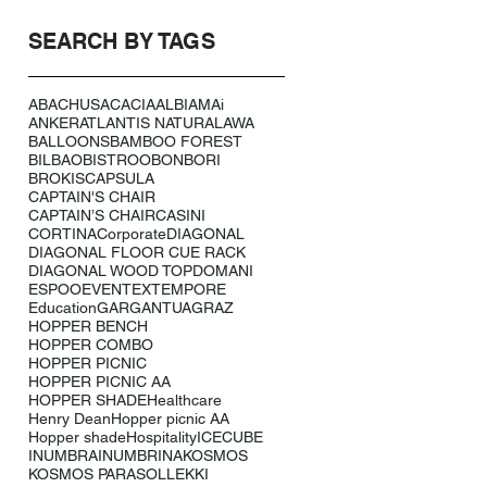
SEARCH BY TAGS
ABACHUS
ACACIA
ALBI
AMAi
ANKER
ATLANTIS NATURAL
AWA
BALLOONS
BAMBOO FOREST
BILBAO
BISTROO
BONBORI
BROKIS
CAPSULA
CAPTAIN'S CHAIR
CAPTAIN’S CHAIR
CASINI
CORTINA
Corporate
DIAGONAL
DIAGONAL FLOOR CUE RACK
DIAGONAL WOOD TOP
DOMANI
ESPOO
EVENT
EXTEMPORE
Education
GARGANTUA
GRAZ
HOPPER BENCH
HOPPER COMBO
HOPPER PICNIC
HOPPER PICNIC AA
HOPPER SHADE
Healthcare
Henry Dean
Hopper picnic AA
Hopper shade
Hospitality
ICECUBE
INUMBRA
INUMBRINA
KOSMOS
KOSMOS PARASOL
LEKKI