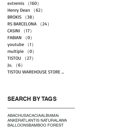
extremis
（160）
160件の記事
Henry Dean
（62）
62件の記事
BROKIS
（38）
38件の記事
RS BARCELONA
（24）
24件の記事
CASINI
（17）
17件の記事
FABIAN
（0）
0件の記事
youtube
（1）
1件の記事
multiple
（0）
0件の記事
TISTOU
（27）
27件の記事
Ju.
（6）
6件の記事
TISTOU WAREHOUSE STORE
（3）
3件の記事
SEARCH BY TAGS
ABACHUS
ACACIA
ALBI
AMAi
ANKER
ATLANTIS NATURAL
AWA
BALLOONS
BAMBOO FOREST