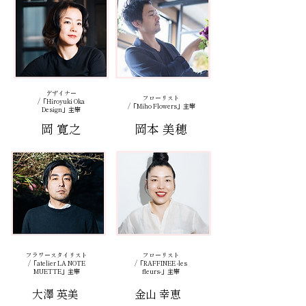
デザイナー
フローリスト
/「Hiroyuki Oka
/「Miho Flowers」主宰
Design」主宰
岡 寛之
岡本 美穂
フラワースタイリスト
フローリスト
/「atelier LA NOTE
/「RAFFINEE -les
MUETTE」主宰
fleurs-」主宰
大澤 英美
金山 幸恵