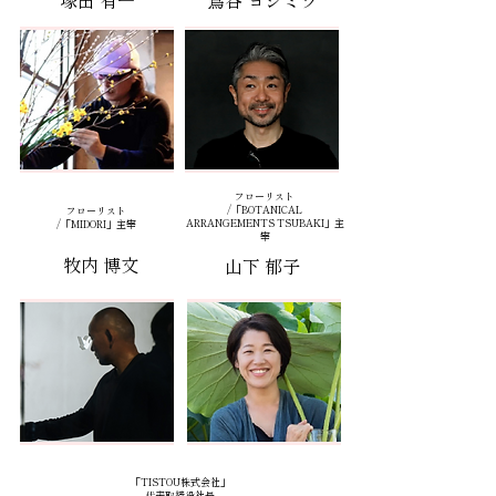
塚田 有一
蔦谷 ヨシミツ
フローリスト
/「BOTANICAL
フローリスト
ARRANGEMENTS TSUBAKI」主
/「MIDORI」主宰
宰
牧内 博文
山下 郁子
「TISTOU株式会社」
代表取締役社長