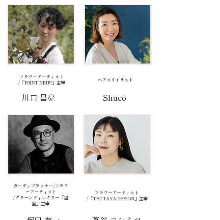
フラワーアーティスト
ヘアスタイリスト
/「POINT NEUF」主宰
川口 昌亮
Shuco
ガーデンプランナー/フラワ
ーアーティスト
フラワーアーティスト
/グリーンディレクター「温
/「TSUTAYA DESIGN」主宰
室」主宰