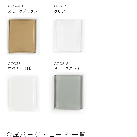
CGC538
CGC23
スモークブラウン
クリア
CGC38
CGC516
オパリン（白）
スモークグレイ
⾦属パーツ‧コード ⼀覧