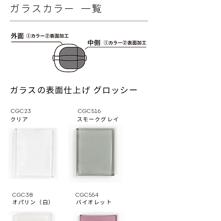
ガラスカラー 一覧
ガラスの表面仕上げ グロッシー
CGC23
CGC516
クリア
スモークグレイ
CGC38
CGC554
オパリン（白）
バイオレット