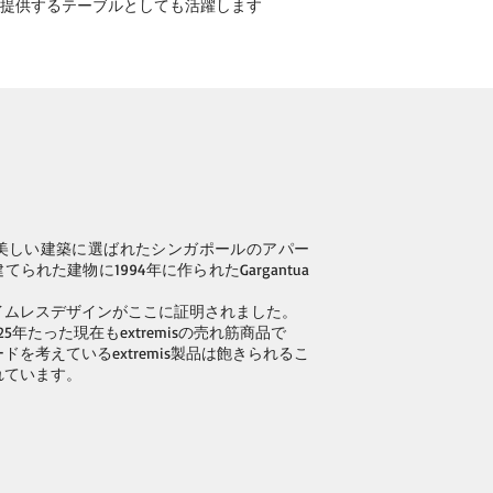
提供するテーブルとしても活躍します
美しい建築に選ばれたシンガポールのアパー
てられた建物に1994年に作られたGargantua
。
イムレスデザインがここに証明されました。
ら25年たった現在もextremisの売れ筋商品で
を考えているextremis製品は飽きられるこ
れています。