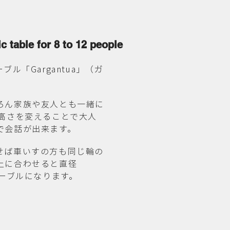
c table for 8 to 12 people
ル「Gargantua」（ガ
ろん家族や友⼈とも⼀緒に
の⾼さを変えることで⼤⼈
で会話が出来ます。
せば⾞いすの⽅も同じ輪の
上に合わせると直径
テーブルになります。