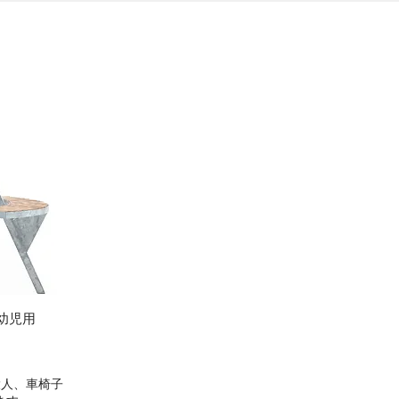
3：幼児用
⼤⼈、⾞椅⼦