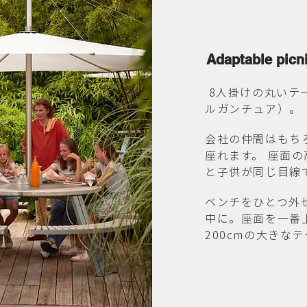
Adaptable picni
8⼈掛けの丸いテーブ
ルガンチュア）。
会社の仲間はもち
座れます。 座⾯
と⼦供が同じ⽬線
ベンチをひとつ外
中に。座⾯を⼀番
200cmの⼤きな