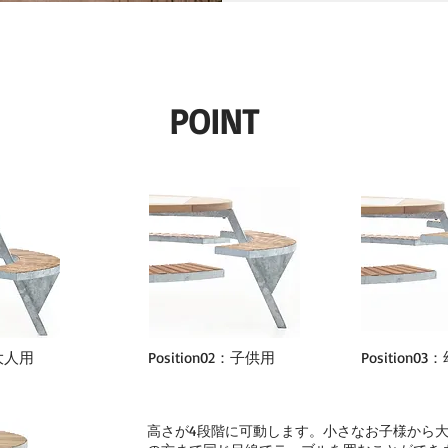
POINT
：大人用
Position02：子供用
Position0
⾼さが4段階に可動します。⼩さなお⼦様から