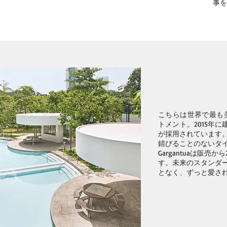
事を
こちらは世界で最も
トメント。2015年に建
が採⽤されています
錆びることのないタ
Gargantuaは販売か
す。未来のスタンダード
となく、ずっと愛さ