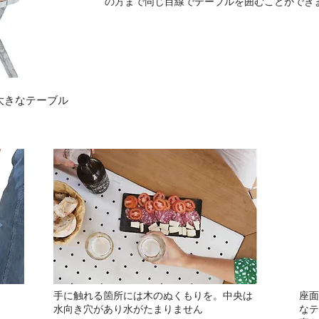
の⽅まで同じ⽬線でテーブルを囲むことができ
04：大きなテーブル
⼿に触れる箇所には⽊のぬくもりを。中央は
座⾯
⽔向き⽳があり⽔がたまりません
なテ