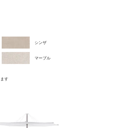
シンザ
マーブル
します