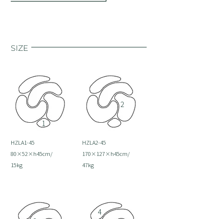
SIZE
2
1
HZLA1-45
HZLA2-45
80×52×h45cm/
170×127×h45cm/
15kg
47kg
廃 番
廃 番
4