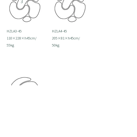
3
HZLA3-45
HZLA4-45
110×228×h45cm/
205×81×h45cm/
55kg
50kg
廃 番
廃 番
5
HZLA5-45
186×116×h45cm/
58kg