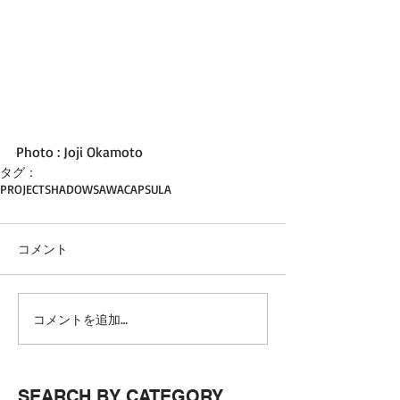
Photo : Joji Okamoto
タグ：
PROJECT
SHADOWS
AWA
CAPSULA
コメント
コメントを追加…
SEARCH BY CATEGORY