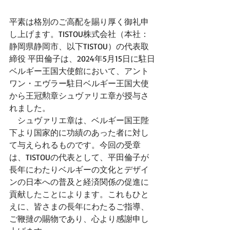
平素は格別のご高配を賜り厚く御礼申
し上げます。TISTOU株式会社（本社：
静岡県静岡市、以下TISTOU）の代表取
締役 平田倫子は、2024年5月15日に駐日
ベルギー王国大使館において、アント
ワン・エヴラー駐日ベルギー王国大使
から王冠勲章シュヴァリエ章が授与さ
れました。
　シュヴァリエ章は、ベルギー国王陛
下より国家的に功績のあった者に対し
て与えられるものです。今回の受章
は、TISTOUの代表として、平田倫子が
長年にわたりベルギーの文化とデザイ
ンの日本への普及と経済関係の促進に
貢献したことによります。これもひと
えに、皆さまの長年にわたるご指導、
ご鞭撻の賜物であり、心より感謝申し