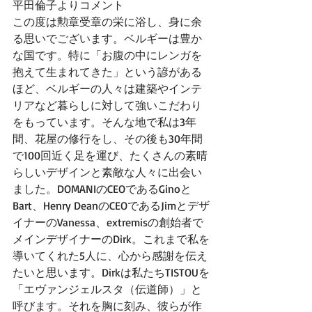
平田倫子よりコメント
この度は勲章受章の栄に浴し、身に余
る思いでございます。ベルギーは豊か
な国です。特に「お腹の中にレンガを
抱えて生まれてきた」という諺がある
ほど、ベルギーの人々は建築やインテ
リアなど暮らしに対して強いこだわり
をもっています。そんな地で私は3年
間、花屋の修行をし、その後も30年間
で100回近く足を運び、たくさんの素晴
らしいデザインと素敵な人々に出会い
ました。DOMANIのCEOであるGinoと
Bart、Henry DeanのCEOであるJimとデザ
イナーのVanessa、extremisの創始者で
メインデザイナーのDirk。これまで私を
導いてくれた5人に、心から感謝を伝え
たいと思います。Dirkは私たちTISTOUを
「エヴァンジェルスタ（伝道師）」と
呼びます。それを胸に刻み、彼らが作