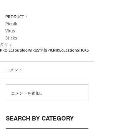
PRODUCT：
Picnik
Virus
Sticks
タグ：
PROJECT
outdoor
VIRUS
学校
PICNIK
Education
STICKS
コメント
コメントを追加…
SEARCH BY CATEGORY