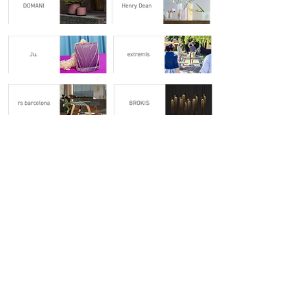
Project
multiple TISTOU
Beauty in Broken Object
Information
お問合せ一覧