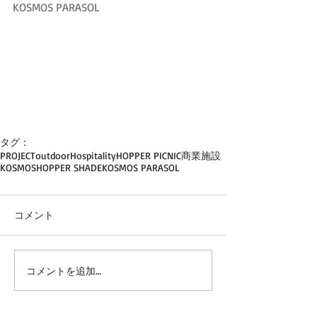
KOSMOS PARASOL
タグ：
PROJECT
outdoor
Hospitality
HOPPER PICNIC
商業施設
KOSMOS
HOPPER SHADE
KOSMOS PARASOL
コメント
コメントを追加…