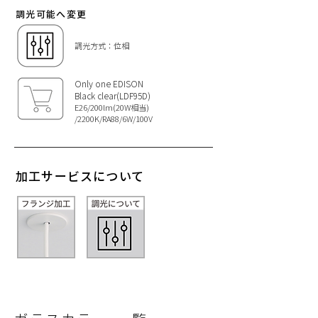
調光可能へ変更
調光方式：位相
Only one EDISON
Black clear(LDF95D)
E26/200lm(20W相当)
/2200K/RA88/6W/100V
加工サービスについて