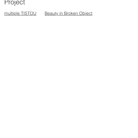
Project
multiple TISTOU
Beauty in Broken Object
Information
お問合せ一覧
ショールーム
オンラインストア
ニュース一覧
Professional
​国内在庫確認はこちらから
for Professional
お見積もり