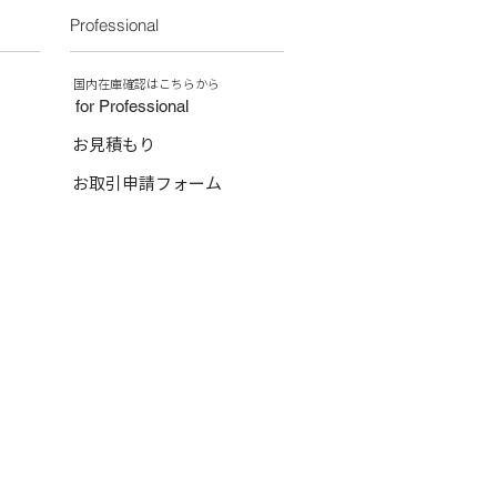
I 17・MINSK POT 16,20・MINSK VASE
Professional
のご注文はお控えください。
ACAS POT 21
はございません。
​国内在庫確認はこちらから
for Professional
お見積もり
お取引申請フォーム