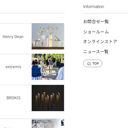
ださい。
HANOI 12,14,17・LEKK
Information
・ラッピング単体で
24・MINSK DISH・CAR
・手提げ袋のご用意
お問合せ一覧
ショールーム
オンラインストア
ニュース一覧
TOP