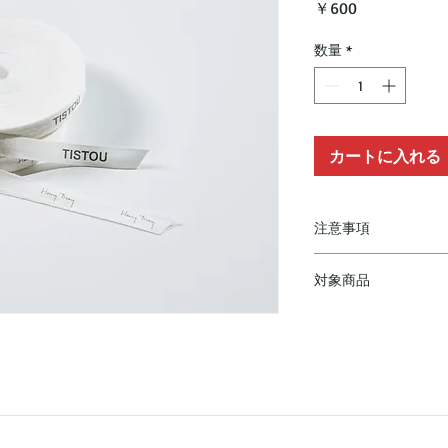
価
￥600
格
数量
*
カートに入れる
注意事項
・商品によって対象
対象商品
品をご確認の上ご購
・対象商品に記載の
Henry Dean
ので予めご了承くだ
Sambor high S・Stro
・複数まとめてのラッ
L・Barbat S・Femeia
購入ください。商品
S・Clemence M・Rho
い場合がございます
D.Bottle S,M,L
・複数ご購入いただ
希望の場合は備考に
DOMANI