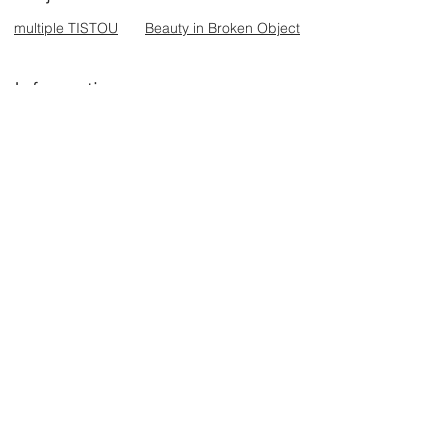
multiple TISTOU
Beauty in Broken Object
Information
お問合せ一覧
ショールーム
オンラインストア
ニュース一覧
Professional
​国内在庫確認はこちらから
for Professional
お見積もり