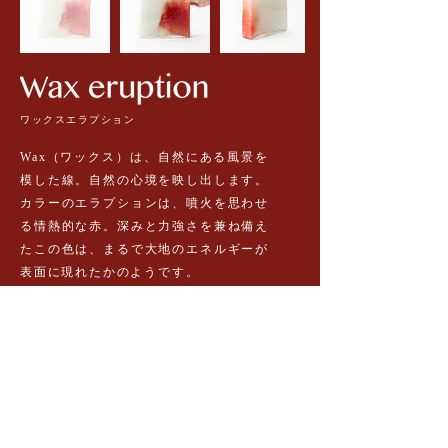
ワックスエラプション
Wax（ワックス）は、自然にある風景を
模した線。自然の心境を映し出します。
カラーのエラプションは、噴火を思わせ
る情熱的な赤。深みと力強さを兼ね備え
たこの色は、まるで大地のエネルギーが
表面に現れたかのようです。
PRICE
：¥93,500
(TAX inc）
D30×W9×H30cm / 内径29×7
CODE:4974