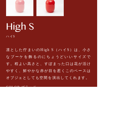
ハイS
凛とした佇まいのHigh S（ハイS）は、小さ
なブーケを飾るのにちょうどいいサイズで
す。程よい高さと、すぼまった口は花が活け
やすく、鮮やかな赤が目を惹くこのベースは
オブジェとしても空間を演出してくれます。
COLOR:ブラッド
PRICE：¥25,300
(TAX inc）
D14×H20cm / 開口6
CODE:5144