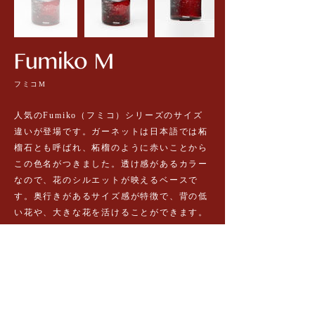
フミコM
人気のFumiko（フミコ）シリーズのサイズ
違いが登場です。ガーネットは日本語では柘
榴石とも呼ばれ、柘榴のように赤いことから
この色名がつきました。透け感があるカラー
なので、花のシルエットが映えるベースで
す。奥行きがあるサイズ感が特徴で、背の低
い花や、大きな花を活けることができます。
COLOR:ガーネット
PRICE
：¥22,000
(TAX inc）
D17×H16cm / 開口7
CODE:74954