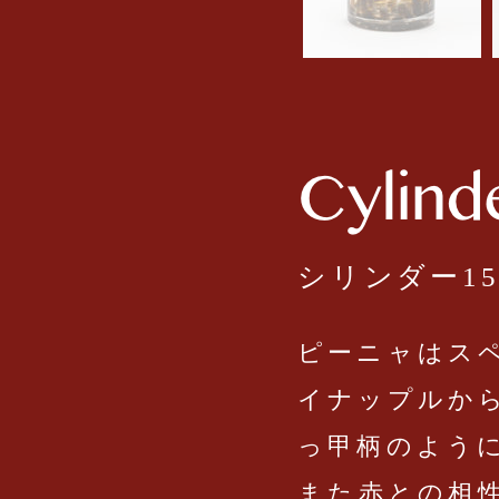
シリンダー15
ピーニャはス
イナップルか
っ甲柄のよう
また赤との相