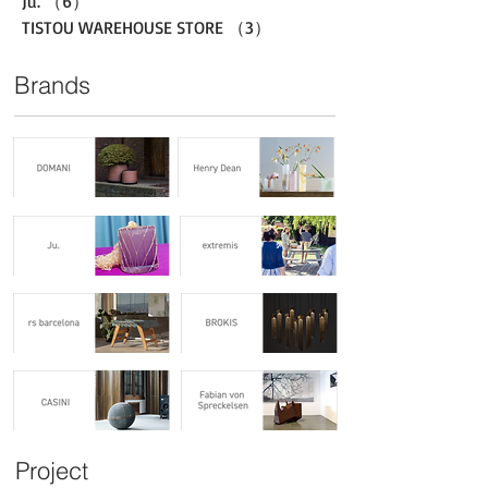
Ju.
（6）
6件の記事
TISTOU WAREHOUSE STORE
（3）
3件の記事
Brands
Project