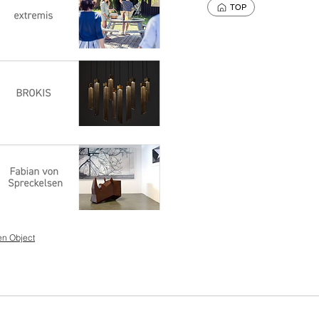
TOP
en Object