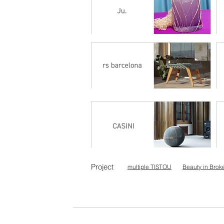
Project
multiple TISTOU
Beauty in Brok