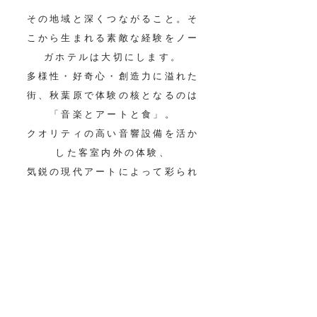
その地域と深くつながること。そ
こから生まれる素敵な経験をノー
ガホテルは大切にします。
多様性・好奇心・創造力に溢れた
街、秋葉原で体験の核となるのは
「音楽とアートと食」。
クオリティの高い音響設備を活か
した客室内外の体験、
気鋭の現代アートによって彩られ
る洗練された空間、
そして日本の旬の食材を味わうこ
とのできるレストラン等を通じて
お客様のスタイルに合わせた寛ぎ
を生み出します。
街の文化と感性に触れる、客室に
留まらないホテルの愉しみ方をご