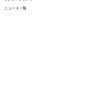
ニュース一覧
Professional
​国内在庫確認はこちらから
for Professional
お見積もり
お取引申請フォーム
TISTOU 株式会社
TISTOU OFFICE
〒420-0810 静岡市葵区上土2-20-14