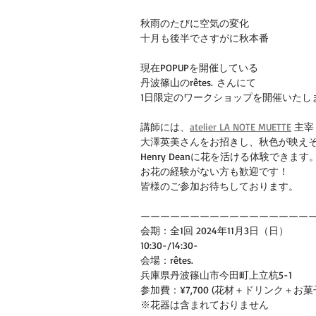
秋雨のたびに空気の変化
十月も後半でさすがに秋本番
現在POPUPを開催している
丹波篠山のrêtes. さんにて
1日限定のワークショップを開催いたし
講師には、
atelier LA NOTE MUETTE
 主宰
大澤英美さんをお招きし、秋色が映え
Henry Deanに花を活ける体験できます
お花の経験がない方も歓迎です！
皆様のご参加お待ちしております。
—————————————————
会期：全1回 2024年11月3日（日）
10:30-/14:30-
会場：rêtes. 
兵庫県丹波篠山市今田町上立杭5-1
参加費：¥7,700 (花材＋ドリンク＋
※花器は含まれておりません