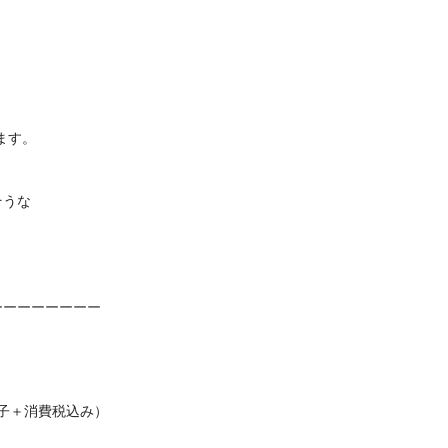
ます。
 
そうな
。
————————
お菓子＋消費税込み）