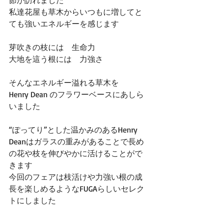
節が訪れました
私達花屋も草木からいつもに増してと
ても強いエネルギーを感じます
芽吹きの枝には　生命力
大地を這う根には　力強さ
そんなエネルギー溢れる草木を
Henry Dean のフラワーベースにあしら
いました
“ぽってり”とした温かみのあるHenry 
Deanはガラスの重みがあることで長め
の花や枝を伸びやかに活けることがで
きます
今回のフェアは枝活けや力強い根の成
長を楽しめるようなFUGAらしいセレク
トにしました