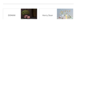
Project
multiple TISTOU
Beauty in Broken Object
Information