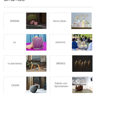
Project
multiple TISTOU
Beauty in Broken Object
Information