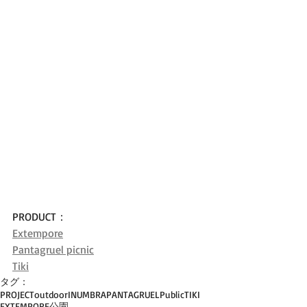
PRODUCT：
Extempore
Pantagruel picnic
Tiki
タグ：
PROJECT
outdoor
INUMBRA
PANTAGRUEL
Public
TIKI
EXTEMPORE
公園