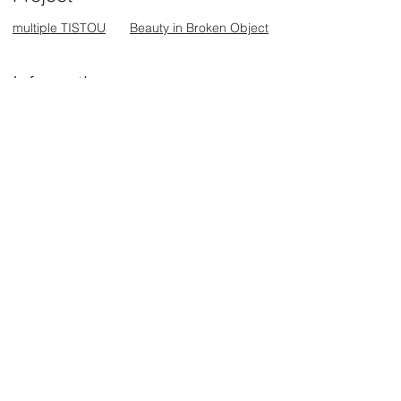
multiple TISTOU
Beauty in Broken Object
Information
お問合せ一覧
ショールーム
オンラインストア
ニュース一覧
Professional
​国内在庫確認はこちらから
for Professional
お見積もり