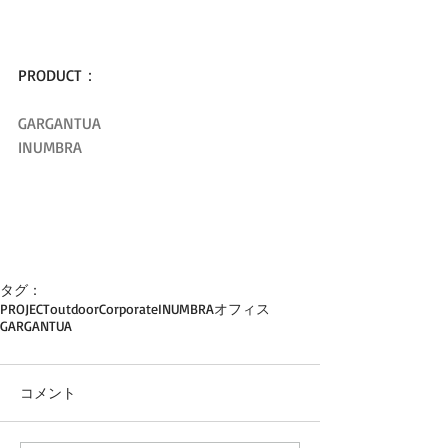
PRODUCT：
GARGANTUA
INUMBRA
タグ：
PROJECT
outdoor
Corporate
INUMBRA
オフィス
GARGANTUA
コメント