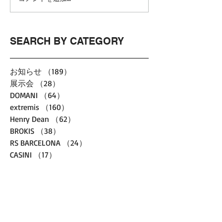
SEARCH BY CATEGORY
お知らせ
（189）
189件の記事
展示会
（28）
28件の記事
DOMANI
（64）
64件の記事
extremis
（160）
160件の記事
Henry Dean
（62）
62件の記事
BROKIS
（38）
38件の記事
RS BARCELONA
（24）
24件の記事
CASINI
（17）
17件の記事
FABIAN
（0）
0件の記事
youtube
（1）
1件の記事
multiple
（0）
0件の記事
TISTOU
（27）
27件の記事
Ju.
（6）
6件の記事