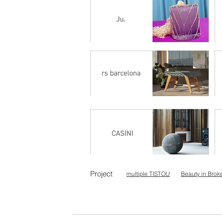
Project
multiple TISTOU
Beauty in Brok