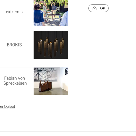
TOP
en Object