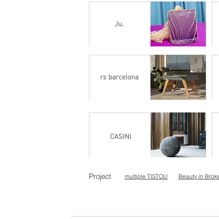
Project
multiple TISTOU
Beauty in Brok