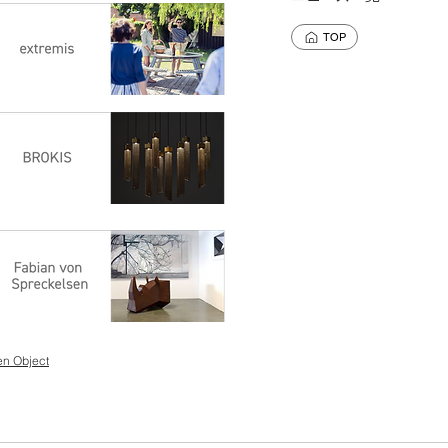
TOP
en Object