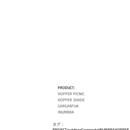
PRODUCT:
HOPPER PICNIC
HOPPER SHADE
GARGANTUA
INUMBRA
タグ：
PROJECT
outdoor
Corporate
INUMBRA
HOPPER 