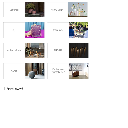
Project
multiple TISTOU
Beauty in Broken Object
Information