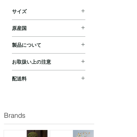
サイズ
D 20 H 20 cm
原産国
ベルギー
製品について
◼︎ ハンドメイドのため、サイズや色合
お取扱い上の注意
い、個体差があり、機械でより均一に
作られた量産品のような品質とは異な
◼︎ウォータープルーフ仕様です。使用
ります。予めご了承ください。
配送料
後は水・ぬるま湯や中性洗剤で洗浄し
◼︎製作上、型の跡・継ぎ目等が生じる
てください。汚れた水につけておく
ことがあり多少の歪みや凸凹、小傷、
ご購入合計￥10,000(税抜)以上で無料
と、カビや臭いが生じる原因になりま
塗装のかすれや色むらが見られます
となります。￥10,000(税抜)に満たな
す。
が、製造上の特性によるもので商品不
いお買い物の場合、下記配送料をいた
◼︎陶器は湿気を吸いやすいため、保管
良ではございません。
だきます。
する前にしっかり乾燥させて水分を残
Brands
◼︎ 土中の塩分等により表面に白っぽい
￥880（北海道：￥1,050/沖縄県：
さないよう、お取り扱いください。
染が発生する場合がございます。自然
￥2,520）
◼︎ 商品特性上、貫入の入り方に関する
現象ですのでご了承ください。
リクエストにお応えすることは出来か
◼︎土の縮みにより表示サイズ（外寸）