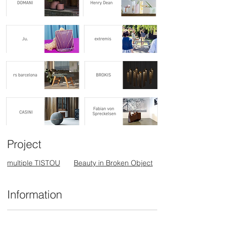
ねます。あらかじめご了承ください。
よりも、実寸で10％前後のサイズ誤差
が生じる場合がございます。余裕をも
ったサイズをお買い求め下さい。
◼︎高台（底部）にカケが入っているも
のもあります。多少のカケはご容赦下
さい。
◼︎ 商品画像には本商品と異なる色、サ
イズを使用している場合があります。
掲載外商品をご希望の場合は、弊社ま
でお問合せください。
Project
multiple TISTOU
Beauty in Broken Object
Information
お問合せ一覧