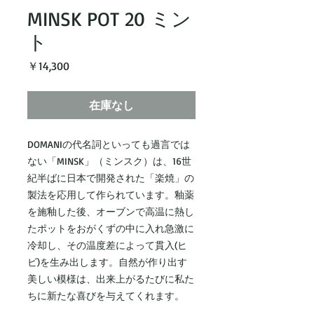
MINSK POT 20 ミン
ト
価
￥14,300
格
在庫なし
DOMANIの代名詞といっても過言では
ない「MINSK」（ミンスク）は、16世
紀半ばに日本で開発された「楽焼」の
製法を応用して作られています。釉薬
を施釉した後、オーブンで高温に熱し
たポットをおがくずの中に入れ急激に
冷却し、その温度差によって貫入(ヒ
ビ)を生み出します。自然が作り出す
美しい模様は、出来上がるたびに私た
ちに新たな喜びを与えてくれます。