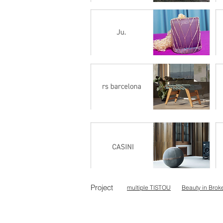
Project
multiple TISTOU
Beauty in Brok