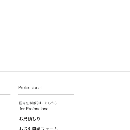
に満たないお買い物の場合、下記配送料
さないよう、お取り扱いください。
より表面に白っぽい染が発生する場合
入の入り方に関するリクエストにお応
50/沖縄県：￥2,520）
現象ですのでご了承ください。
ねます。あらかじめご了承くださ
示サイズ（外寸）よりも、実寸で
誤差が生じる場合がございます。余裕
買い求め下さい。
ケが入っているものもあります。多
さい。
商品と異なる色、サイズを使用してい
掲載外商品をご希望の場合は、弊社
い。
Professional
​国内在庫確認はこちらから
for Professional
お見積もり
お取引申請フォーム