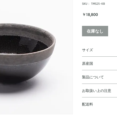
SKU： TMS25-KB
価
￥18,800
格
在庫なし
サイズ
D 25 H 12 cm
原産国
ベルギー
製品について
◼︎ ハンドメイドの
お取扱い上の注意
り、機械でより均一
異なります。予めご
◼︎ウォータープルー
◼︎製作上、型の跡・
配送料
や中性洗剤で洗浄し
歪みや凸凹、小傷、
と、カビや臭いが生
ご購入合計￥10,00
が、製造上の特性に
◼︎陶器は湿気を吸い