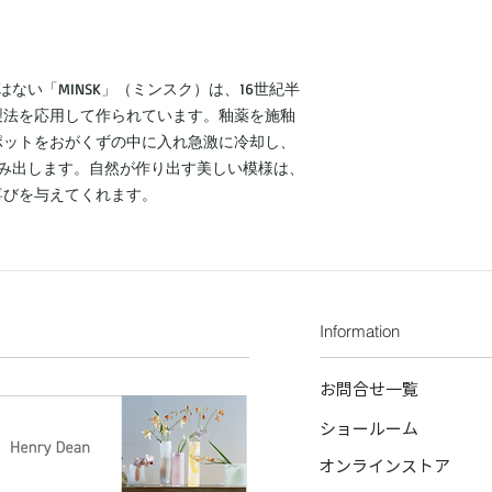
￥10,000(税抜)
ん。
乾燥させて水分を残
をいただきます。
◼︎ 土中の塩分等に
◼︎ 商品特性上、貫
￥880（北海道：￥1,0
がございます。自然
えすることは出来か
◼︎土の縮みにより表
はない「MINSK」（ミンスク）は、16世紀半
い。
10％前後のサイズ
製法を応用して作られています。釉薬を施釉
をもったサイズをお
ポットをおがくずの中に入れ急激に冷却し、
◼︎高台（底部）にカ
生み出します。自然が作り出す美しい模様は、
少のカケはご容赦下
喜びを与えてくれます。
◼︎ 商品画像には本
る場合があります。
までお問合せくださ
Information
お問合せ一覧
ショールーム
オンラインストア