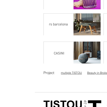
Project
multiple TISTOU
Beauty in Brok