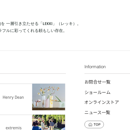
￥880（北海道：￥1,0
がございます。自然
◼︎土の縮みにより表
10％前後のサイズ
 一層引き立たせる「LEKKI」（レッキ）。
をもったサイズをお
◼︎ 鉢の底穴付近に
ラフルに彩ってくれる頼もしい存在。
これは焼成段階で起
る ヒビ割れとは異
でご了承下さい。
◼︎高台（底部）にカ
少のカケはご容赦下
Information
◼︎ 商品画像には本
る場合があります。
までお問合せくださ
お問合せ一覧
ショールーム
オンラインストア
ニュース一覧
TOP