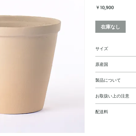
価
￥10,900
格
在庫なし
サイズ
D 27 H 24 cm
原産国
ベルギー
製品について
◼︎ ハンドメイドの
お取扱い上の注意
り、機械でより均一
異なります。予めご
◼︎陶器は湿気を吸い
◼︎製作上、型の跡・
配送料
乾燥させて水分を残
歪みや凸凹、小傷、
ご購入合計￥10,00
が、製造上の特性に
￥10,000(税抜)
ん。
をいただきます。
◼︎ 土中の塩分等に