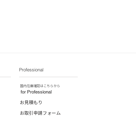
50/沖縄県：￥2,520）
現象ですのでご了承ください。
示サイズ（外寸）よりも、実寸で
誤差が生じる場合がございます。余裕
買い求め下さい。
、焼きヒビのある場合がありますが、
きる焼き鉢特有のもので、衝撃によ
なりますので使用上問題ありませんの
ケが入っているものもあります。多
さい。
Professional
商品と異なる色、サイズを使用してい
掲載外商品をご希望の場合は、弊社
い。
​国内在庫確認はこちらから
for Professional
お見積もり
お取引申請フォーム