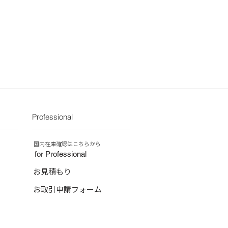
50/沖縄県：￥2,520）
現象ですのでご了承ください。
示サイズ（外寸）よりも、実寸で
誤差が生じる場合がございます。余裕
買い求め下さい。
、焼きヒビのある場合がありますが、
きる焼き鉢特有のもので、衝撃によ
なりますので使用上問題ありませんの
ケが入っているものもあります。多
さい。
Professional
商品と異なる色、サイズを使用してい
掲載外商品をご希望の場合は、弊社
い。
​国内在庫確認はこちらから
for Professional
お見積もり
お取引申請フォーム