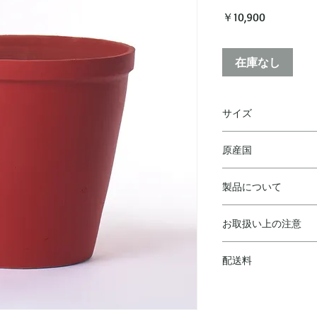
価
￥10,900
格
在庫なし
サイズ
D 27 H 24 cm
原産国
ベルギー
製品について
◼︎ ハンドメイドの
お取扱い上の注意
り、機械でより均一
異なります。予めご
◼︎陶器は湿気を吸い
◼︎製作上、型の跡・
配送料
乾燥させて水分を残
歪みや凸凹、小傷、
ご購入合計￥10,00
が、製造上の特性に
￥10,000(税抜)
ん。
をいただきます。
◼︎ 土中の塩分等に