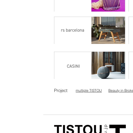
Project
multiple TISTOU
Beauty in Brok