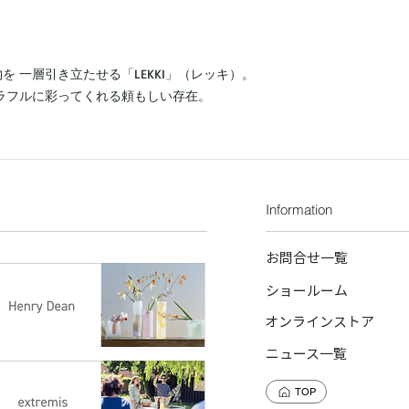
￥880（北海道：￥1,0
がございます。自然
◼︎土の縮みにより表
10％前後のサイズ
 一層引き立たせる「LEKKI」（レッキ）。
をもったサイズをお
◼︎ 鉢の底穴付近に
ラフルに彩ってくれる頼もしい存在。
これは焼成段階で起
る ヒビ割れとは異
でご了承下さい。
◼︎高台（底部）にカ
少のカケはご容赦下
Information
◼︎ 商品画像には本
る場合があります。
までお問合せくださ
お問合せ一覧
ショールーム
オンラインストア
ニュース一覧
TOP