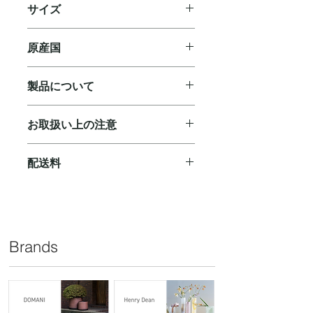
サイズ
D 17 H 18 cm
原産国
ベルギー
製品について
◼︎ ハンドメイドのため、サイズや色合
お取扱い上の注意
い、個体差があり、機械でより均一に
作られた量産品のような品質とは異な
◼︎ウォータープルーフ仕様です。使用
ります。予めご了承ください。
配送料
後は水・ぬるま湯や中性洗剤で洗浄し
◼︎製作上、型の跡・継ぎ目等が生じる
てください。汚れた水につけておく
ことがあり多少の歪みや凸凹、小傷、
ご購入合計￥10,000(税抜)以上で無料
と、カビや臭いが生じる原因になりま
塗装のかすれや色むらが見られます
となります。￥10,000(税抜)に満たな
す。
が、製造上の特性によるもので商品不
いお買い物の場合、下記配送料をいた
◼︎陶器は湿気を吸いやすいため、保管
良ではございません。
だきます。
する前にしっかり乾燥させて水分を残
Brands
◼︎ 土中の塩分等により表面に白っぽい
￥880（北海道：￥1,050/沖縄県：
さないよう、お取り扱いください。
染が発生する場合がございます。自然
￥2,520）
◼︎ 商品特性上、貫入の入り方に関する
現象ですのでご了承ください。
リクエストにお応えすることは出来か
◼︎土の縮みにより表示サイズ（外寸）
ねます。あらかじめご了承ください。
よりも、実寸で10％前後のサイズ誤差