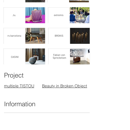
が生じる場合がございます。余裕をも
ったサイズをお買い求め下さい。
◼︎高台（底部）にカケが入っているも
のもあります。多少のカケはご容赦下
さい。
◼︎ 商品画像には本商品と異なる色、サ
イズを使用している場合があります。
掲載外商品をご希望の場合は、弊社ま
でお問合せください。
Project
multiple TISTOU
Beauty in Broken Object
Information
お問合せ一覧
ショールーム