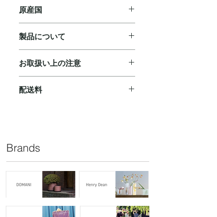
D 40 H 35 cm
原産国
ベルギー
製品について
◼︎ ハンドメイドのため、サイズや色合
お取扱い上の注意
い、個体差があり、機械でより均一に
作られた量産品のような品質とは異な
◼︎陶器は湿気を吸いやすいため、保管
ります。予めご了承ください。
配送料
する前にしっかり乾燥させて水分を残
◼︎製作上、型の跡・継ぎ目等が生じる
さないよう、お取り扱いください。
ことがあり多少の歪みや凸凹、小傷、
ご購入合計￥10,000(税抜)以上で無料
塗装のかすれや色むらが見られます
となります。￥10,000(税抜)に満たな
が、製造上の特性によるもので商品不
いお買い物の場合、下記配送料をいた
良ではございません。
だきます。
Brands
◼︎ 土中の塩分等により表面に白っぽい
￥880（北海道：￥1,050/沖縄県：
染が発生する場合がございます。自然
￥2,520）
現象ですのでご了承ください。
◼︎土の縮みにより表示サイズ（外寸）
よりも、実寸で10％前後のサイズ誤差
が生じる場合がございます。余裕をも
ったサイズをお買い求め下さい。