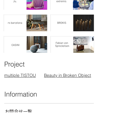
◼︎ 鉢の底穴付近に、焼きヒビのある場
合がありますが、これは焼成段階で起
きる焼き鉢特有のもので、衝撃による
ヒビ割れとは異なりますので使用上問
題ありませんのでご了承下さい。
◼︎高台（底部）にカケが入っているも
のもあります。多少のカケはご容赦下
さい。
◼︎ 商品画像には本商品と異なる色、サ
イズを使用している場合があります。
Project
掲載外商品をご希望の場合は、弊社ま
でお問合せください。
multiple TISTOU
Beauty in Broken Object
Information
お問合せ一覧
ショールーム
オンラインストア