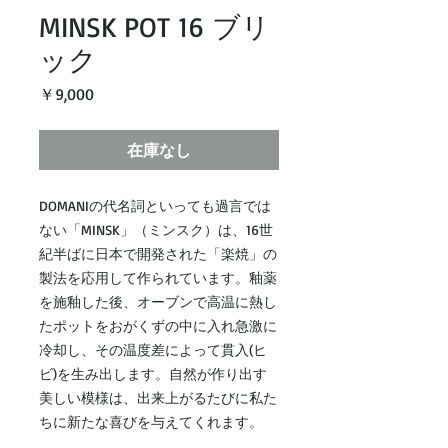
MINSK POT 16 ブリ
ック
価
￥9,000
格
在庫なし
DOMANIの代名詞といっても過言では
ない「MINSK」（ミンスク）は、16世
紀半ばに日本で開発された「楽焼」の
製法を応用して作られています。釉薬
を施釉した後、オーブンで高温に熱し
たポットをおがくずの中に入れ急激に
冷却し、その温度差によって貫入(ヒ
ビ)を生み出します。自然が作り出す
美しい模様は、出来上がるたびに私た
ちに新たな喜びを与えてくれます。