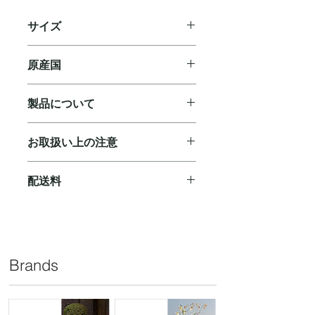
サイズ
D 16 H 16 cm
原産国
ベルギー
製品について
◼︎ ハンドメイドのため、サイズや色合
お取扱い上の注意
い、個体差があり、機械でより均一に
作られた量産品のような品質とは異な
◼︎ウォータープルーフ仕様です。使用
ります。予めご了承ください。
配送料
後は水・ぬるま湯や中性洗剤で洗浄し
◼︎製作上、型の跡・継ぎ目等が生じる
てください。汚れた水につけておく
ことがあり多少の歪みや凸凹、小傷、
ご購入合計￥10,000(税抜)以上で無料
と、カビや臭いが生じる原因になりま
塗装のかすれや色むらが見られます
となります。￥10,000(税抜)に満たな
す。
が、製造上の特性によるもので商品不
いお買い物の場合、下記配送料をいた
◼︎陶器は湿気を吸いやすいため、保管
良ではございません。
だきます。
する前にしっかり乾燥させて水分を残
Brands
◼︎ 土中の塩分等により表面に白っぽい
￥880（北海道：￥1,050/沖縄県：
さないよう、お取り扱いください。
染が発生する場合がございます。自然
￥2,520）
◼︎ 商品特性上、貫入の入り方に関する
現象ですのでご了承ください。
リクエストにお応えすることは出来か
◼︎土の縮みにより表示サイズ（外寸）