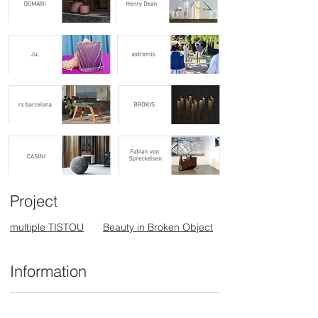
ねます。あらかじめご了承ください。
よりも、実寸で10％前後のサイズ誤差
が生じる場合がございます。余裕をも
ったサイズをお買い求め下さい。
◼︎高台（底部）にカケが入っているも
のもあります。多少のカケはご容赦下
さい。
◼︎ 商品画像には本商品と異なる色、サ
イズを使用している場合があります。
掲載外商品をご希望の場合は、弊社ま
でお問合せください。
Project
multiple TISTOU
Beauty in Broken Object
Information
お問合せ一覧