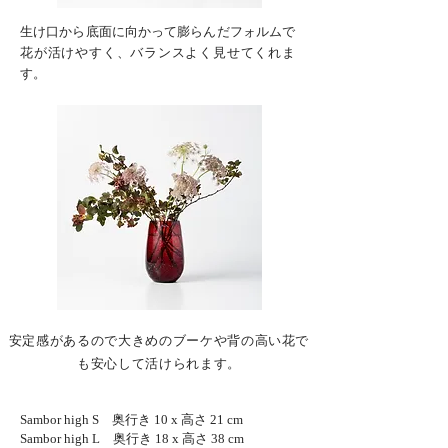
生け口から底面に向かって膨らんだフォルムで
花が活けやすく、バランスよく見せてくれま
す
。
安定感があるので​大きめのブーケや背の高い花で
も安心して活けられます。
Sambor high S 奥行き 10
x 高さ 21 cm
Sambor high L 奥行き 18 x 高さ 38 cm